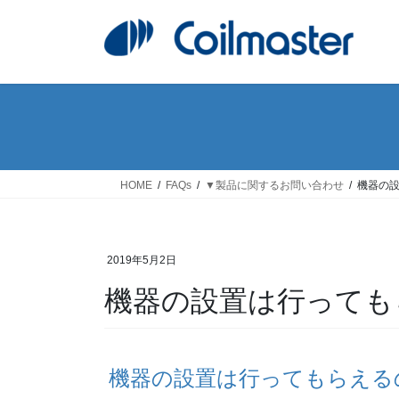
コ
ナ
ン
ビ
テ
ゲ
ン
ー
ツ
シ
へ
ョ
ス
ン
キ
に
ッ
移
HOME
FAQs
▼製品に関するお問い合わせ
機器の
プ
動
2019年5月2日
機器の設置は行って
機器の設置は行ってもらえる