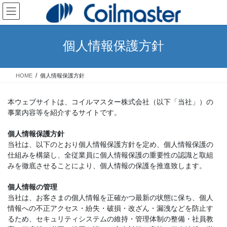
コ
ナ
ン
ビ
テ
ゲ
ン
ー
個人情報保護方針
ツ
シ
へ
ョ
ス
ン
HOME
個人情報保護方針
キ
に
ッ
移
プ
動
本ウェブサイトは、コイルマスター株式会社（以下「当社」）の
事業内容等を紹介するサイトです。
個人情報保護方針
当社は、以下のとおり個人情報保護方針を定め、個人情報保護の
仕組みを構築し、全従業員に個人情報保護の重要性の認識と取組
みを徹底させることにより、個人情報の保護を推進致します。
個人情報の管理
当社は、お客さまの個人情報を正確かつ最新の状態に保ち、個人
情報への不正アクセス・紛失・破損・改ざん・漏洩などを防止す
るため、セキュリティシステムの維持・管理体制の整備・社員教