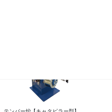
DR-W GⅡ
(ダンサー方式)
製造年 2024年～現在
テンパー炉【キャタピラー型】