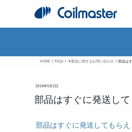
コ
ナ
ン
ビ
テ
ゲ
ン
ー
ツ
シ
へ
ョ
ス
ン
キ
に
ッ
移
HOME
FAQs
▼配送に関するお問い合わせ
部品は
プ
動
2019年5月2日
部品はすぐに発送し
部品はすぐに発送してもらえ